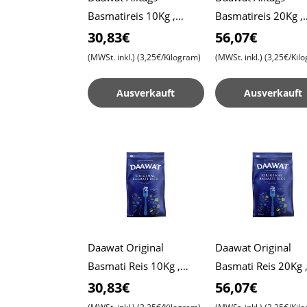
Basmatireis 10Kg ,
Basmatireis 20Kg ,
Daawat Normaler Reis
Daawat Normaler R
30,83€
56,07€
(MWSt. inkl.)
(3,25€/Kilogram)
(MWSt. inkl.)
(3,25€/Kil
Ausverkauft
Ausverkauft
Daawat Original
Daawat Original
Basmati Reis 10Kg ,
Basmati Reis 20Kg 
Daawat Reis , Daawat
Daawat Reis , Daaw
30,83€
56,07€
Traditioneller weißer
Traditioneller weiß