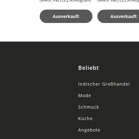
(MWSt. inkl.)
(3,25€/Kilogram)
(MWSt. inkl.)
(3,25€/Kil
Basmati Reis
Basmati Reis
Ausverkauft
Ausverkauft
Beliebt
Indischer Großhandel
Mode
Schmuck
Küche
Angebote