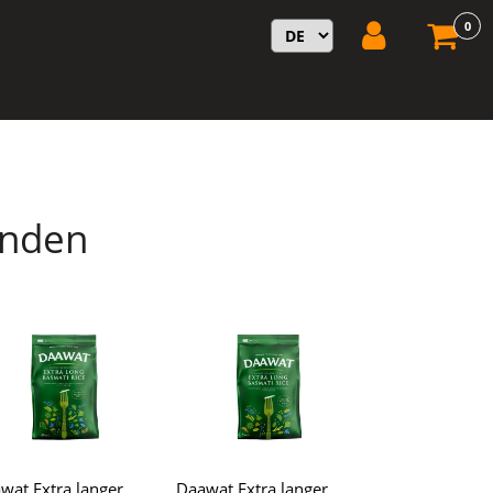
0
unden
wat Extra langer
Daawat Extra langer