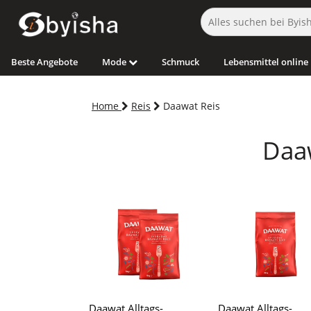
Beste Angebote
Mode
Schmuck
Lebensmittel online
Home
Reis
Daawat Reis
Daaw
Daawat Alltags-
Daawat Alltags-