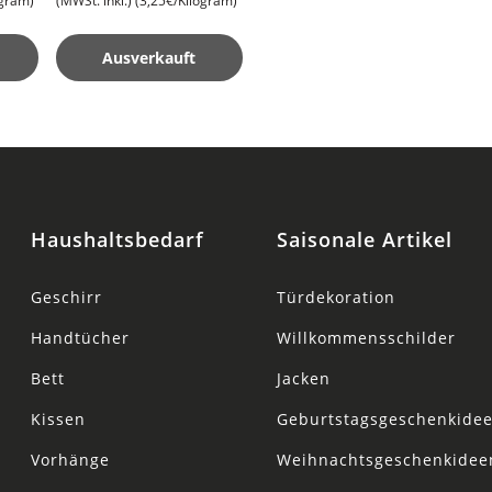
ogram)
(MWSt. inkl.)
(3,25€/Kilogram)
Basmati Reis
Ausverkauft
Haushaltsbedarf
Saisonale Artikel
Geschirr
Türdekoration
Handtücher
Willkommensschilder
Bett
Jacken
Kissen
Geburtstagsgeschenkide
Vorhänge
Weihnachtsgeschenkidee