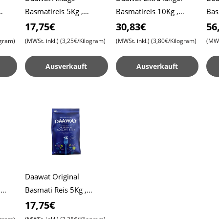
Basmatireis 5Kg ,
Basmatireis 10Kg ,
Bas
eis
Daawat Normaler Reis
Daawat Reis , Pulao-Reis
Daa
17,75€
30,83€
56
, Biryani-Reis
, Bi
ogram)
(MWSt. inkl.)
(3,25€/Kilogram)
(MWSt. inkl.)
(3,80€/Kilogram)
(MWS
Ausverkauft
Ausverkauft
Daawat Original
,
Basmati Reis 5Kg ,
at
Daawat Reis , Daawat
17,75€
er
Traditioneller weißer