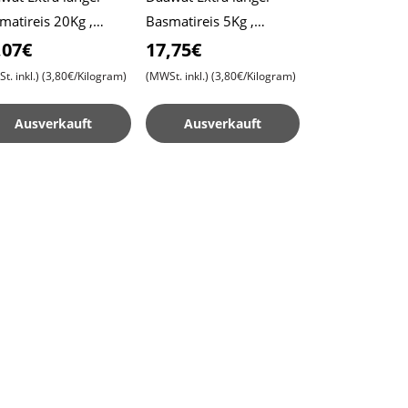
matireis 20Kg ,
Basmatireis 5Kg ,
wat Reis , Pulao-Reis
Daawat Reis , Pulao-Reis
,07€
17,75€
ryani-Reis
, Biryani-Reis
t. inkl.)
(3,80€/Kilogram)
(MWSt. inkl.)
(3,80€/Kilogram)
Ausverkauft
Ausverkauft