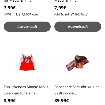
für Mädchen mit
Mädchen mit
Blumenverzierungen und
Blumenverzierungen und
7,99€
7,99€
einem schicken
einem schicken
(MWSt. inkl.)
(7,99€/Piece)
(MWSt. inkl.)
(7,99€/Piece)
Schößchendesign , St
Schößchendesign , Stil
Ausverkauft
Ausverkauft
Entzückendes Minnie-Maus-
Besondere Samuthrika- und
Spielkleid für kleine
Vasthrakala-
Fashionistas , Fesselnde,
Hochzeitsmodellsaris für
3,99€
39,99€