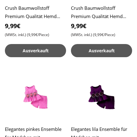
Crush Baumwollstoff
Crush Baumwollstoff
Premium Qualität Hemd
Premium Qualität Hemd
Größe 46, Textur Design ,
Größe 46, Textur Design ,
9,99€
9,99€
Weiße Farbe , Stilvoller
Maroon Farbe , Stilvoller
(MWSt. inkl.)
(9,99€/Piece)
(MWSt. inkl.)
(9,99€/Piece)
Komfort
Komfor
Ausverkauft
Ausverkauft
Elegantes pinkes Ensemble
Elegantes lila Ensemble für