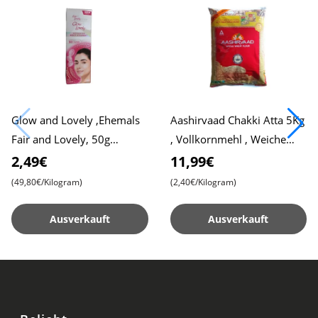
Glow and Lovely ,Ehemals
Aashirvaad Chakki Atta 5Kg
Fair and Lovely, 50g
, Vollkornmehl , Weiche
Packung , Fortschrittliche
Roti , Chapati
2,49€
11,99€
Formel für Strahlende Haut
(49,80€/Kilogram)
(2,40€/Kilogram)
Ausverkauft
Ausverkauft