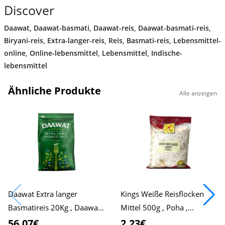
Discover
Daawat
,
Daawat-basmati
,
Daawat-reis
,
Daawat-basmati-reis
,
Biryani-reis
,
Extra-langer-reis
,
Reis
,
Basmati-reis
,
Lebensmittel-
online
,
Online-lebensmittel
,
Lebensmittel
,
Indische-
lebensmittel
Ähnliche Produkte
Alle anzeigen
Daawat Extra langer
Kings Weiße Reisflocken
Basmatireis 20Kg , Daawat
Mittel 500g , Poha ,
Reis , Pulao-Reis , Biryani-
Indisches Frühstück , Snack
56,07€
2,23€