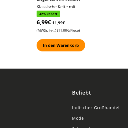
Klassische Kette mit
einem eiförmigen, mit
42% Rabatt
6,99€
Steinen besetzten
11,99€
Anhänger , Passend
(MWSt. inkl.)
(11,99€/Piece)
In den Warenkorb
Beliebt
Indischer Großhandel
Mode