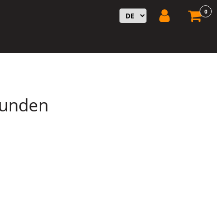
0
funden