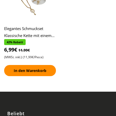
Elegantes Schmuckset
Klassische Kette mit einem
eiförmigen, mit Steinen
42% Rabatt
6,99€
besetzten Anhänger ,
11,99€
Passend
(MWSt. inkl.)
(11,99€/Piece)
In den Warenkorb
Beliebt