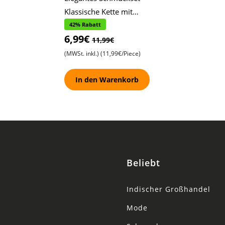
Klassische Kette mit
einem eiförmigen, mit
42% Rabatt
6,99€
Steinen besetzten
11,99€
Anhänger , Passend
(MWSt. inkl.)
(11,99€/Piece)
In den Warenkorb
Beliebt
Indischer Großhandel
Mode