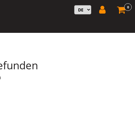
0
gefunden
d