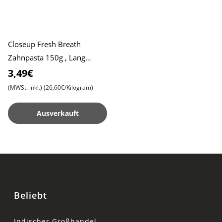
Closeup Fresh Breath
Zahnpasta 150g , Lang
anhaltende Frische ,
3,49€
Aufhellende Formel
(MWSt. inkl.)
(26,60€/Kilogram)
Ausverkauft
Beliebt
Indischer Großhandel