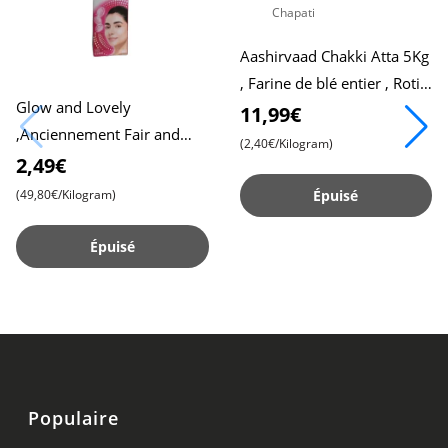
Aashirvaad Chakki Atta 5Kg
, Farine de blé entier , Roti
Glow and Lovely
moelleux , Chapati
11,99€
,Anciennement Fair and
(2,40€/Kilogram)
Lovely, 50g Pack , Formule
2,49€
Avancée pour une Peau
(49,80€/Kilogram)
Épuisé
Radieuse , C
Épuisé
Populaire