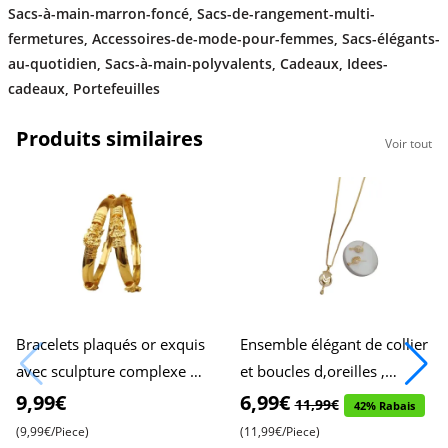
Sacs-à-main-marron-foncé
,
Sacs-de-rangement-multi-
fermetures
,
Accessoires-de-mode-pour-femmes
,
Sacs-élégants-
au-quotidien
,
Sacs-à-main-polyvalents
,
Cadeaux
,
Idees-
cadeaux
,
Portefeuilles
Produits similaires
Voir tout
Bracelets plaqués or exquis
Ensemble élégant de collier
avec sculpture complexe de
et boucles d,oreilles ,
déesse - Lot de 2 , Taille 2.2
Chaîne classique avec
9,99€
6,99€
11,99€
42% Rabais
, Beauté inte
pendentif serti de pierres
(9,99€/Piece)
(11,99€/Piece)