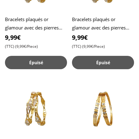
Bracelets plaqués or
Bracelets plaqués or
glamour avec des pierres
glamour avec des pierres
grandes et petites - Faites
grandes et petites - Faites
9,99€
9,99€
sensation à chaque événeme
sensation à chaque événeme
(TTC)
(9,99€/Piece)
(TTC)
(9,99€/Piece)
Épuisé
Épuisé