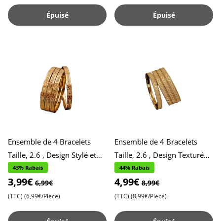
Épuisé
Épuisé
Ensemble de 4 Bracelets
Ensemble de 4 Bracelets
Taille, 2.6 , Design Stylé et
Taille, 2.6 , Design Texturé
Contemporain , Accessoires
pour Occasions Spéciales ,
43% Rabais
44% Rabais
3,99€
4,99€
Chics et Tendance ,
Accessoires Élégants
6,99€
8,99€
(TTC)
(6,99€/Piece)
(TTC)
(8,99€/Piece)