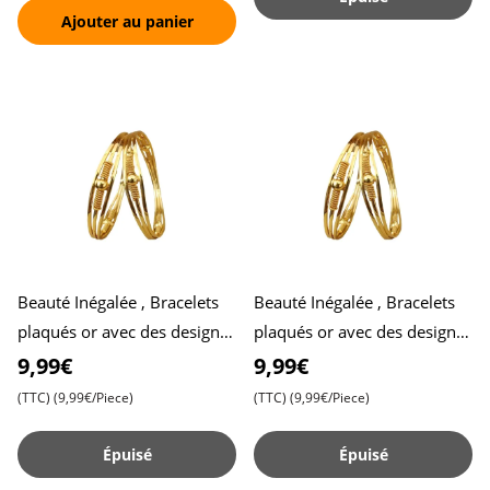
Ajouter au panier
Beauté Inégalée , Bracelets
Beauté Inégalée , Bracelets
plaqués or avec des designs
plaqués or avec des designs
uniques pour un style
uniques pour un style
9,99€
9,99€
exceptionnel - Lot de
exceptionnel - Lot de
(TTC)
(9,99€/Piece)
(TTC)
(9,99€/Piece)
Épuisé
Épuisé