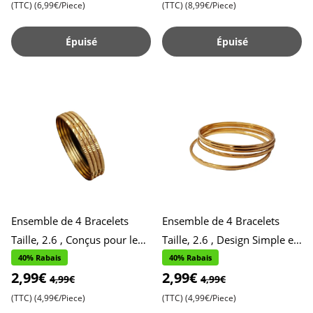
(TTC)
(6,99€/Piece)
(TTC)
(8,99€/Piece)
Épuisé
Épuisé
Ensemble de 4 Bracelets
Ensemble de 4 Bracelets
Taille, 2.6 , Conçus pour le
Taille, 2.6 , Design Simple et
Port Quotidien , Accessoires
Brillant pour un Usage
40% Rabais
40% Rabais
2,99€
2,99€
Stylés et Pratique
Quotidien , Style Épur
4,99€
4,99€
(TTC)
(4,99€/Piece)
(TTC)
(4,99€/Piece)