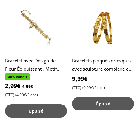
Bracelet avec Design de
Bracelets plaqués or exquis
Fleur Éblouissant , Motif
avec sculpture complexe de
Floral Exquis , Accessoire
déesse - Lot de 2 , Taille 2.2 ,
40% Rabais
9,99€
2,99€
Élégant et Captivant ,
Beauté inte
4,99€
(TTC)
(9,99€/Piece)
(TTC)
(4,99€/Piece)
Épuisé
Épuisé