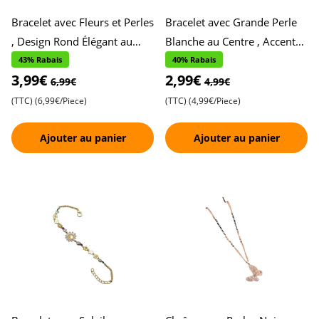
Bracelet avec Fleurs et Perles
Bracelet avec Grande Perle
, Design Rond Élégant au
Blanche au Centre , Accents
Centre , Magnifiquement
Étoile et Fleur de Chaque
43% Rabais
40% Rabais
3,99€
2,99€
Conçu pour la Sophis
Côté , Design Éléga
6,99€
4,99€
(TTC)
(6,99€/Piece)
(TTC)
(4,99€/Piece)
Ajouter au panier
Ajouter au panier