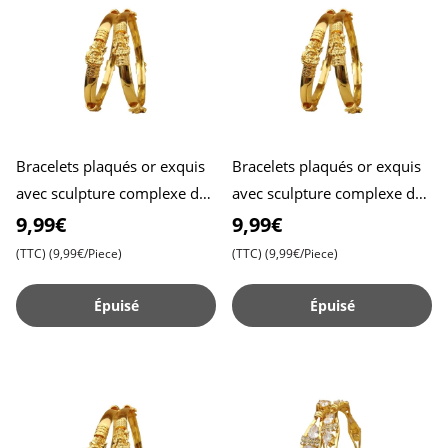
Bracelets plaqués or exquis
Bracelets plaqués or exquis
avec sculpture complexe de
avec sculpture complexe de
déesse - Lot de 2 , Taille 2.4 ,
déesse - Lot de 2 , Taille 2.6 ,
9,99€
9,99€
Beauté inte
Beauté inte
(TTC)
(9,99€/Piece)
(TTC)
(9,99€/Piece)
Épuisé
Épuisé