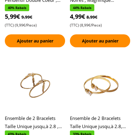
Pendentif Double Coeur ,
Noires , Magnifique
Design Romantique et
Pendentif en Forme de Cœur
40% Rabais
44% Rabais
5,99€
4,99€
Élégant pour un Usage Quot
, Détails en Pierres et D
9,99€
8,99€
(TTC)
(9,99€/Piece)
(TTC)
(8,99€/Piece)
Ajouter au panier
Ajouter au panier
Ensemble de 2 Bracelets
Ensemble de 2 Bracelets
Taille Unique jusqu,à 2.8 ,
Taille Unique jusqu,à 2.8,
Style de Bracelet Polyvalent ,
Design Imprimé Cœur
43% Rabais
33% Rabais