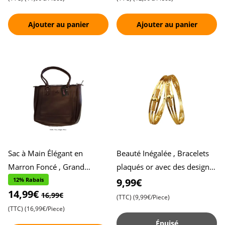
Ajouter au panier
Ajouter au panier
Sac à Main Élégant en
Beauté Inégalée , Bracelets
Marron Foncé , Grand
plaqués or avec des designs
Espace de Rangement avec
uniques pour un style
12% Rabais
9,99€
14,99€
Trois Fermetures Éclair ,
exceptionnel - Lot de
16,99€
(TTC)
(9,99€/Piece)
Parfai
(TTC)
(16,99€/Piece)
Épuisé