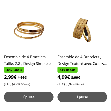
Ensemble de 4 Bracelets
Ensemble de 4 Bracelets ,
Taille, 2.8 , Design Simple et
Design Texturé avec Cœurs
Brillant pour un Usage
Taille, 2.10 , Accessoires
40% Rabais
44% Rabais
2,99€
4,99€
Quotidien , Style Épur
Élégants et Charmants
4,99€
8,99€
(TTC)
(4,99€/Piece)
(TTC)
(8,99€/Piece)
Épuisé
Épuisé