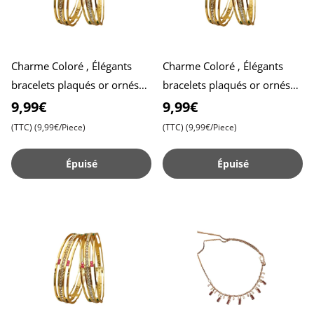
Charme Coloré , Élégants
Charme Coloré , Élégants
bracelets plaqués or ornés
bracelets plaqués or ornés
de pierres précieuses variées
de pierres précieuses variées
9,99€
9,99€
pour un style viva
pour un style viva
(TTC)
(9,99€/Piece)
(TTC)
(9,99€/Piece)
Épuisé
Épuisé