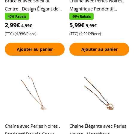
Bracelet avec Soleil au
Chaîne avec Perles Noires ,
Centre , Design Élégant de
Magnifique Pendentif
Soleil avec Accents de Fleurs
Papillon , Incrusté de Pierres
40% Rabais
40% Rabais
2,99€
5,99€
de Chaque Côté , Pa
Étincelantes , Parfa
4,99€
9,99€
(TTC)
(4,99€/Piece)
(TTC)
(9,99€/Piece)
Ajouter au panier
Ajouter au panier
Chaîne avec Perles Noires ,
Chaîne Élégante avec Perles