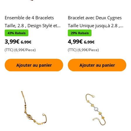
Ensemble de 4 Bracelets
Bracelet avec Deux Cygnes
Taille, 2.8 , Design Stylé et
Taille Unique jusqu,à 2.8 ,
Contemporain , Accessoires
Accents de Cœur et de
43% Rabais
29% Rabais
3,99€
4,99€
Chics et Tendance ,
Pierres , Design Élégant
6,99€
6,99€
(TTC)
(6,99€/Piece)
(TTC)
(6,99€/Piece)
Ajouter au panier
Ajouter au panier