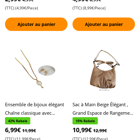
(TTC)
(4,99€/Piece)
(TTC)
(8,99€/Piece)
Ajouter au panier
Ajouter au panier
Ensemble de bijoux élégant
Sac à Main Beige Élégant ,
Chaîne classique avec
Grand Espace de Rangement
pendentif ovale serti de
avec Deux Fermetures Éclair
42% Rabais
15% Rabais
6,99€
10,99€
pierres , Boucles d,oreill
, Parfaite Alliance
11,99€
12,99€
(TTC)
(11,99€/Piece)
(TTC)
(12,99€/Piece)