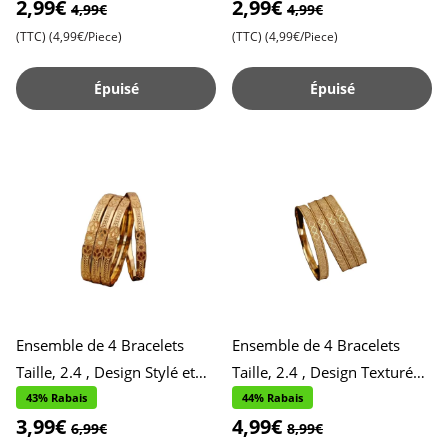
2,99€
2,99€
Accessoires Stylés et Polyv
Quotidien , Style Épur
4,99€
4,99€
(TTC)
(4,99€/Piece)
(TTC)
(4,99€/Piece)
Épuisé
Épuisé
Ensemble de 4 Bracelets
Ensemble de 4 Bracelets
Taille, 2.4 , Design Stylé et
Taille, 2.4 , Design Texturé
Contemporain , Accessoires
pour Occasions Spéciales ,
43% Rabais
44% Rabais
3,99€
4,99€
Chics et Tendance ,
Accessoires Élégants
6,99€
8,99€