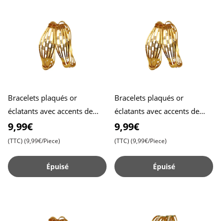
Bracelets plaqués or
Bracelets plaqués or
éclatants avec accents de
éclatants avec accents de
pierres brillantes , Idéals
pierres brillantes , Idéals
9,99€
9,99€
pour ajouter une touche d
pour ajouter une touche d
(TTC)
(9,99€/Piece)
(TTC)
(9,99€/Piece)
Épuisé
Épuisé