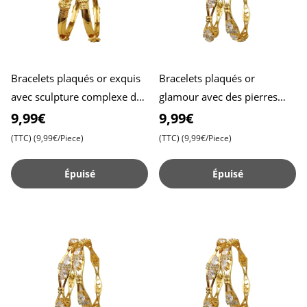
Bracelets plaqués or exquis
Bracelets plaqués or
avec sculpture complexe de
glamour avec des pierres
déesse - Lot de 2 , Taille 2.8 ,
grandes et petites - Faites
9,99€
9,99€
Beauté inte
sensation à chaque événeme
(TTC)
(9,99€/Piece)
(TTC)
(9,99€/Piece)
Épuisé
Épuisé