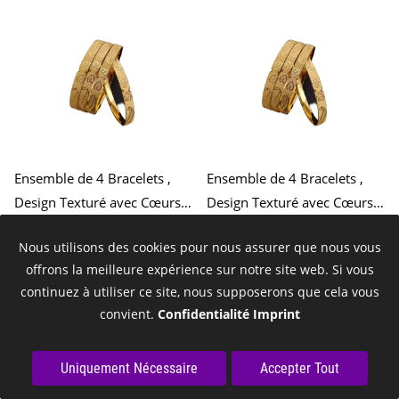
Ensemble de 4 Bracelets ,
Ensemble de 4 Bracelets ,
Design Texturé avec Cœurs
Design Texturé avec Cœurs
Taille, 2.4 , Accessoires
Taille, 2.6 , Accessoires
44% Rabais
44% Rabais
4,99€
Nous utilisons des cookies pour nous assurer que nous vous
4,99€
Élégants et Charmants
Élégants et Charmants
8,99€
8,99€
offrons la meilleure expérience sur notre site web. Si vous
(TTC)
(8,99€/Piece)
(TTC)
(8,99€/Piece)
continuez à utiliser ce site, nous supposerons que cela vous
convient.
Confidentialité
Imprint
Épuisé
Épuisé
Uniquement Nécessaire
Accepter Tout