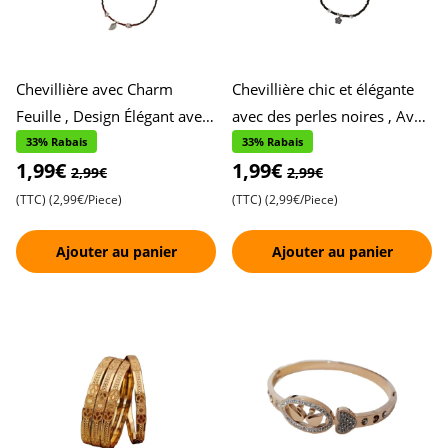
Chevillière avec Charm
Chevillière chic et élégante
Feuille , Design Élégant avec
avec des perles noires , Avec
Deux Accents Étoiles ,
deux beaux accents floraux ,
33% Rabais
33% Rabais
1,99€
1,99€
Beauté Inspirée de la Na
Ornées d,un
2,99€
2,99€
(TTC)
(2,99€/Piece)
(TTC)
(2,99€/Piece)
Ajouter au panier
Ajouter au panier