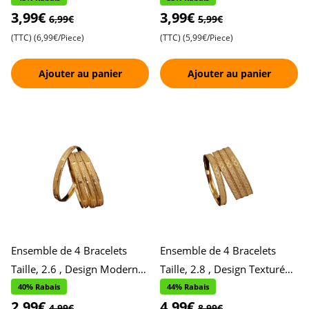
3,99€
3,99€
Design Suspendu a
Scintillant , Orné de Pierres
6,99€
5,99€
(TTC)
(6,99€/Piece)
(TTC)
(5,99€/Piece)
Ajouter au panier
Ajouter au panier
Ensemble de 4 Bracelets
Ensemble de 4 Bracelets
Taille, 2.6 , Design Moderne
Taille, 2.8 , Design Texturé
pour le Quotidien ,
pour Occasions Spéciales ,
40% Rabais
44% Rabais
2,99€
4,99€
Accessoires Stylés et Polyv
Accessoires Élégants
4,99€
8,99€