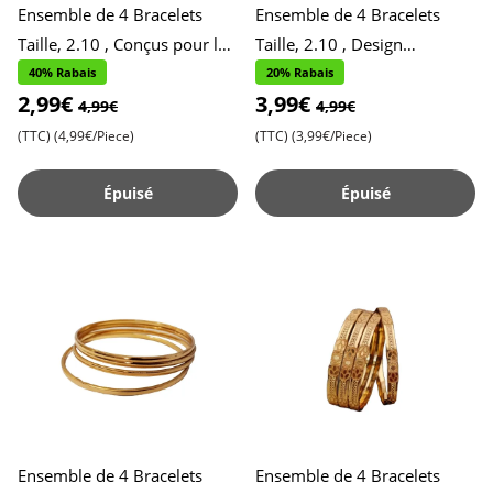
Ensemble de 4 Bracelets
Ensemble de 4 Bracelets
Taille, 2.10 , Conçus pour le
Taille, 2.10 , Design
Port Quotidien , Accessoires
Moderne pour le Quotidien ,
40% Rabais
20% Rabais
2,99€
3,99€
Stylés et Pratiqu
Accessoires Stylés et Poly
4,99€
4,99€
(TTC)
(4,99€/Piece)
(TTC)
(3,99€/Piece)
Épuisé
Épuisé
Ensemble de 4 Bracelets
Ensemble de 4 Bracelets