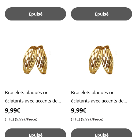
Épuisé
Épuisé
Bracelets plaqués or
Bracelets plaqués or
éclatants avec accents de
éclatants avec accents de
pierres , Idéals pour ajouter
pierres , Idéals pour ajouter
9,99€
9,99€
une touche de glamour à
une touche de glamour à
(TTC)
(9,99€/Piece)
(TTC)
(9,99€/Piece)
Épuisé
Épuisé