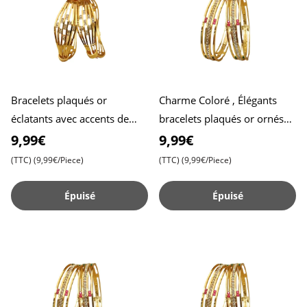
Bracelets plaqués or
Charme Coloré , Élégants
éclatants avec accents de
bracelets plaqués or ornés
pierres brillantes , Idéals
de pierres précieuses variées
9,99€
9,99€
pour ajouter une touche d
pour un style viva
(TTC)
(9,99€/Piece)
(TTC)
(9,99€/Piece)
Épuisé
Épuisé