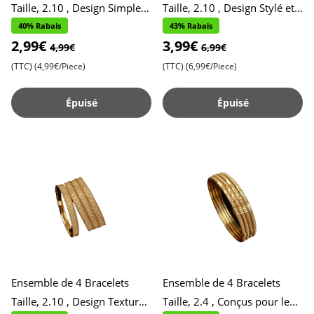
Taille, 2.10 , Design Simple
Taille, 2.10 , Design Stylé et
et Brillant pour un Usage
Contemporain , Accessoires
40% Rabais
43% Rabais
2,99€
3,99€
Quotidien , Style Épu
Chics et Tendance
4,99€
6,99€
(TTC)
(4,99€/Piece)
(TTC)
(6,99€/Piece)
Épuisé
Épuisé
Ensemble de 4 Bracelets
Ensemble de 4 Bracelets
Taille, 2.10 , Design Texturé
Taille, 2.4 , Conçus pour le