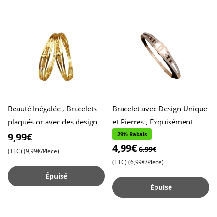
Beauté Inégalée , Bracelets
Bracelet avec Design Unique
plaqués or avec des designs
et Pierres , Exquisément
uniques pour un style
Conçu , Parfaite Alliance
9,99€
29% Rabais
4,99€
exceptionnel - Lot de
d’Élégance et d’Indiv
6,99€
(TTC)
(9,99€/Piece)
(TTC)
(6,99€/Piece)
Épuisé
Épuisé