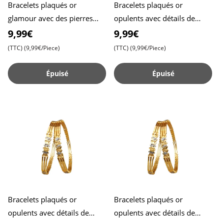
Bracelets plaqués or
Bracelets plaqués or
glamour avec des pierres
opulents avec détails de
grandes et petites - Faites
design étincelants - Lot de 2 ,
9,99€
9,99€
sensation à chaque événeme
Taille 2.2 , Redéfinit
(TTC)
(9,99€/Piece)
(TTC)
(9,99€/Piece)
Épuisé
Épuisé
Bracelets plaqués or
Bracelets plaqués or
opulents avec détails de
opulents avec détails de