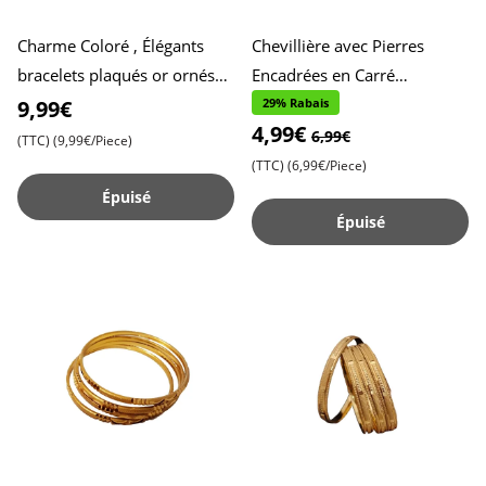
Charme Coloré , Élégants
Chevillière avec Pierres
bracelets plaqués or ornés
Encadrées en Carré
de pierres précieuses variées
Suspendues , Design Élégant
9,99€
29% Rabais
4,99€
pour un style viva
et Unique , Parfaite pour Aj
6,99€
(TTC)
(9,99€/Piece)
(TTC)
(6,99€/Piece)
Épuisé
Épuisé