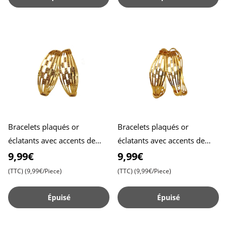
Bracelets plaqués or
Bracelets plaqués or
éclatants avec accents de
éclatants avec accents de
pierres , Idéals pour ajouter
pierres brillantes , Idéals
9,99€
9,99€
une touche de glamour à
pour ajouter une touche d
(TTC)
(9,99€/Piece)
(TTC)
(9,99€/Piece)
Épuisé
Épuisé