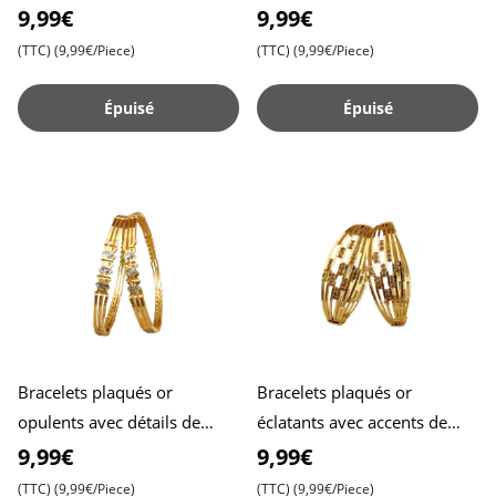
design étincelants - Lot de 2 ,
design étincelants - Lot de 2 ,
9,99€
9,99€
Taille 2.4 , Redéfinit
Taille 2.6 , Redéfinit
(TTC)
(9,99€/Piece)
(TTC)
(9,99€/Piece)
Épuisé
Épuisé
Bracelets plaqués or
Bracelets plaqués or
opulents avec détails de
éclatants avec accents de
design étincelants - Lot de 2 ,
pierres , Idéals pour ajouter
9,99€
9,99€
Taille 2.8 , Redéfinit
une touche de glamour à
(TTC)
(9,99€/Piece)
(TTC)
(9,99€/Piece)