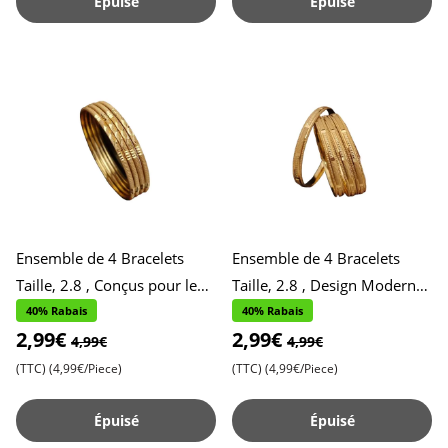
Épuisé
Épuisé
Ensemble de 4 Bracelets
Ensemble de 4 Bracelets
Taille, 2.8 , Conçus pour le
Taille, 2.8 , Design Moderne
Port Quotidien , Accessoires
pour le Quotidien ,
40% Rabais
40% Rabais
2,99€
2,99€
Stylés et Pratique
Accessoires Stylés et Polyv
4,99€
4,99€
(TTC)
(4,99€/Piece)
(TTC)
(4,99€/Piece)
Épuisé
Épuisé