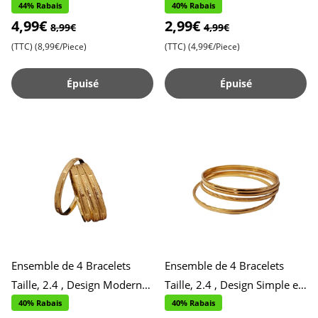
pour Occasions Spéciales ,
Port Quotidien , Accessoires
44% Rabais
40% Rabais
4,99€
2,99€
Accessoires Élégant
Stylés et Pratique
8,99€
4,99€
(TTC)
(8,99€/Piece)
(TTC)
(4,99€/Piece)
Épuisé
Épuisé
Ensemble de 4 Bracelets
Ensemble de 4 Bracelets
Taille, 2.4 , Design Moderne
Taille, 2.4 , Design Simple et
pour le Quotidien ,
Brillant pour un Usage
40% Rabais
40% Rabais