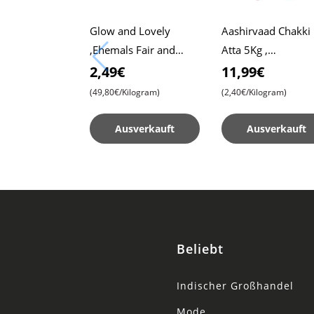
Glow and Lovely
Aashirvaad Chakki
,Ehemals Fair and
Atta 5Kg ,
Lovely, 50g Packung ,
Vollkornmehl , We
2,49€
11,99€
Fortschrittliche Formel
Roti , Chapati
(49,80€/Kilogram)
(2,40€/Kilogram)
für Strahlende Haut
Ausverkauft
Ausverkauft
Beliebt
Indischer Großhandel
Mode