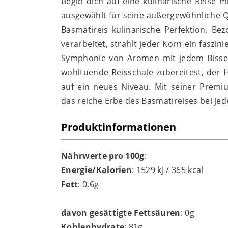
Begib dich auf eine kulinarische Reise 
ausgewählt für seine außergewöhnliche Qu
Basmatireis kulinarische Perfektion. Be
verarbeitet, strahlt jeder Korn ein faszin
Symphonie von Aromen mit jedem Bissen.
wohltuende Reisschale zubereitest, der 
auf ein neues Niveau. Mit seiner Premi
das reiche Erbe des Basmatireises bei jed
Produktinformationen
Nährwerte pro 100g
:
Energie/Kalorien
: 1529 kJ / 365 kcal
Fett
: 0,6g
davon gesättigte Fettsäuren
: 0g
Kohlenhydrate
: 81g