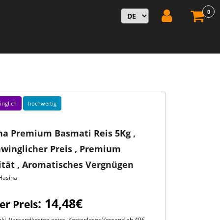
0
inglich
hochwertig
na Premium Basmati Reis 5Kg ,
hwinglicher Preis , Premium
ität , Aromatisches Vergnügen
Hasina
: 14,48€
er Preis
kl. Versandkosten extra. Kostenloser Versand ab 49€