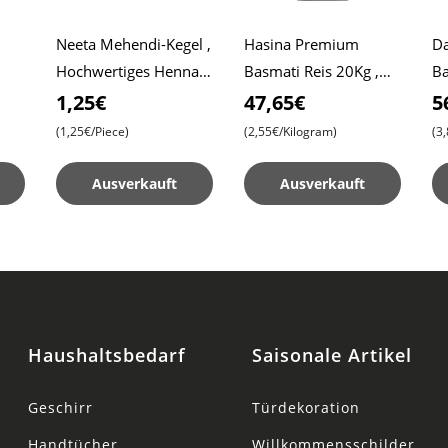
Neeta Mehendi-Kegel ,
Hasina Premium
Da
Hochwertiges Henna
Basmati Reis 20Kg ,
Ba
iche
für filigrane Designs ,
Erschwinglicher Preis ,
Da
1,25€
47,65€
5
Sofort gebrauchsfertig
Premium Qualität ,
Re
(1,25€/Piece)
(2,55€/Kilogram)
(3
Aromatisches
Vergnügen
Ausverkauft
Ausverkauft
Haushaltsbedarf
Saisonale Artikel
Geschirr
Türdekoration
Handtücher
Willkommensschilder