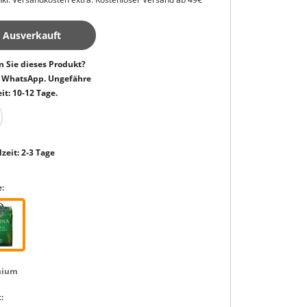
Ausverkauft
 Sie dieses Produkt?
h WhatsApp. Ungefähre
it: 10-12 Tage.
zeit: 2-3 Tage
:
mium
: