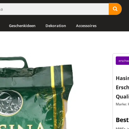
Geschenkideen
Dekoration
Accessoires
erschw
Hasi
Ersc
Qual
Marke: 
Best
MWSt. in