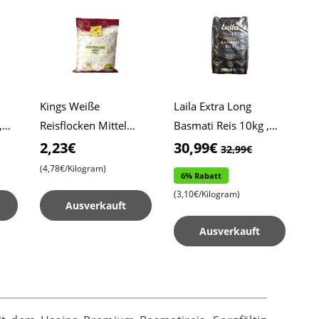
Kings Weiße
Laila Extra Long
,
Reisflocken Mittel
Basmati Reis 10kg ,
is ,
500g , Poha ,
Xtra Long Reis ,
2,23€
30,99€
32,99€
Indisches Frühstück ,
Biryani Reis
(4,78€/Kilogram)
6% Rabatt
Snack
(3,10€/Kilogram)
Ausverkauft
Ausverkauft