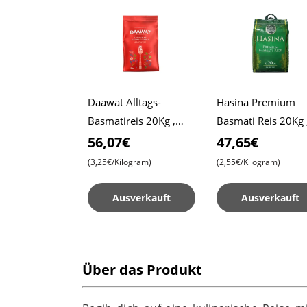
Daawat Alltags-
Hasina Premium
Basmatireis 20Kg ,
Basmati Reis 20Kg 
Daawat Normaler Reis
Erschwinglicher Pre
56,07€
47,65€
Premium Qualität ,
(3,25€/Kilogram)
(2,55€/Kilogram)
Aromatisches
Vergnügen
Ausverkauft
Ausverkauft
Über das Produkt