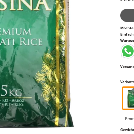
Möchten
Einfac
Warteze
Versand
Variante
Pre
Gewicht