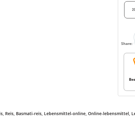
2
Share:
Bes
is
,
Reis
,
Basmati-reis
,
Lebensmittel-online
,
Online-lebensmittel
,
L