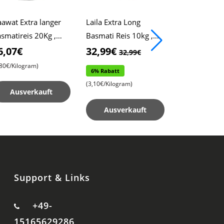
awat Extra langer
Laila Extra Long
Schicke Altr
smatireis 20Kg ,
Basmati Reis 10kg ,
Handtasche , 
awat Reis , Pulao-
Xtra Long Reis ,
Griffdesign ,
6,07€
32,99€
13,99€
32,99€
13,
is , Biryani-Reis
Biryani Reis
Geräumige S
,80€/Kilogram)
6% Rabatt
14% Rabatt
, Perfektes A
(3,10€/Kilogram)
(13,99€/Piece)
Ausverkauft
Ausverkauft
In den Wa
Support & Links
+49-
15165629286