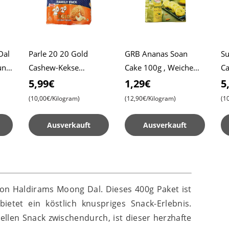
Dal
Parle 20 20 Gold
GRB Ananas Soan
Su
und
Cashew-Kekse
Cake 100g , Weiche
C
Familienpackung 600g
und Flockige Indische
Co
5,99€
1,29€
5
se
, Reichhaltig und
Süßigkeit , Leckerer
Le
(10,00€/Kilogram)
(12,90€/Kilogram)
(1
Knusprig , Perfekter
Ananas-Geschmack
Ke
Snack für
Fa
Ausverkauft
Ausverkauft
von Haldirams Moong Dal. Dieses 400g Paket ist
ietet ein köstlich knuspriges Snack-Erlebnis.
ellen Snack zwischendurch, ist dieser herzhafte