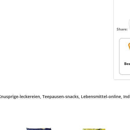
Share:
Bes
Knusprige-leckereien
,
Teepausen-snacks
,
Lebensmittel-online
,
Ind