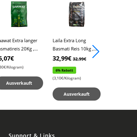
awat Extra langer
Laila Extra Long
Schicke Altr
smatireis 20Kg ,
Basmati Reis 10kg ,
Handtasche , 
awat Reis , Pulao-
Xtra Long Reis ,
Griffdesign ,
6,07€
32,99€
13,99€
32,99€
13,
is , Biryani-Reis
Biryani Reis
Geräumige S
,80€/Kilogram)
6% Rabatt
14% Rabatt
, Perfektes A
(3,10€/Kilogram)
(13,99€/Piece)
Ausverkauft
Ausverkauft
In den Wa
Support & Links