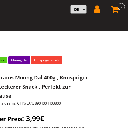
0
ams
Moong Dal
knuspriger Snack
irams Moong Dal 400g , Knuspriger
eckerer Snack , Perfekt zur
ause
Haldirams, GTIN/EAN: 8904004403800
: 3,99€
er Preis
kl. Versandkosten extra. Kostenloser Versand ab 49€