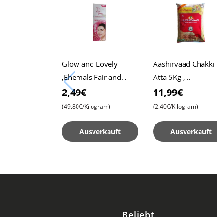
Glow and Lovely
Aashirvaad Chakki
,Ehemals Fair and
Atta 5Kg ,
Lovely, 50g Packung ,
Vollkornmehl , We
2,49€
11,99€
Fortschrittliche Formel
Roti , Chapati
(49,80€/Kilogram)
(2,40€/Kilogram)
für Strahlende Haut
Ausverkauft
Ausverkauft
Beliebt