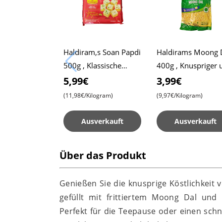
Haldiram,s Soan Papdi
Haldirams Moong 
500g , Klassische
400g , Knuspriger 
indische Süßigkeit ,
Leckerer Snack ,
5,99€
3,99€
Flockig und Lecker
Perfekt zur Teepau
(11,98€/Kilogram)
(9,97€/Kilogram)
Ausverkauft
Ausverkauft
Über das Produkt
Genießen Sie die knusprige Köstlichkeit 
gefüllt mit frittiertem Moong Dal und b
Perfekt für die Teepause oder einen schn