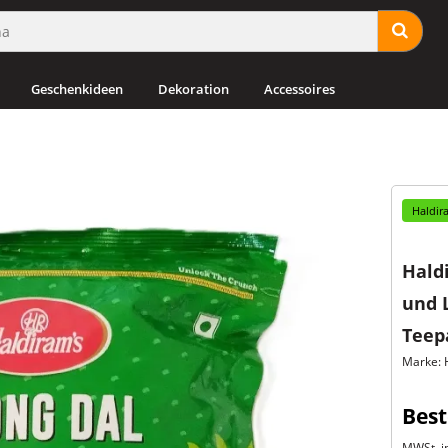
Geschenkideen
Dekoration
Accessoires
Haldir
Hald
und L
Teep
Marke: 
Best
MWSt. in