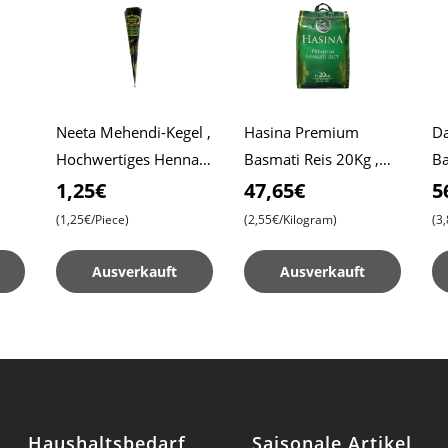
Neeta Mehendi-Kegel ,
Hasina Premium
Da
Hochwertiges Henna
Basmati Reis 20Kg ,
Ba
iche
für filigrane Designs ,
Erschwinglicher Preis ,
Da
1,25€
47,65€
5
Sofort gebrauchsfertig
Premium Qualität ,
Re
(1,25€/Piece)
(2,55€/Kilogram)
(3
Aromatisches
Vergnügen
Ausverkauft
Ausverkauft
Haushaltsbedarf
Saisonale Artikel