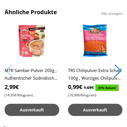
Ähnliche Produkte
Alle anzeigen
MTR Sambar-Pulver 200g ,
TRS Chilipulver Extra Scharf
Authentischer Südindischer
100g , Würziges Chilipulver
Geschmack , Aromatische
, Rotes Chilipulver,
2,99€
0,99€
1,69€
41% Rabatt
Gewürzmischung , Ideal f
Ablaufdatum 25.10.2025
(14,95€/Kilogram)
(16,90€/Kilogram)
Ausverkauft
Ausverkauft