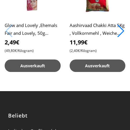
Glow and Lovely ,Ehemals
Aashirvaad Chakki Atta 5Kg
Fair and Lovely, 50g
, Vollkornmehl , Weiche
Packung , Fortschrittliche
Roti , Chapati
2,49€
11,99€
Formel für Strahlende Haut
(49,80€/Kilogram)
(2,40€/Kilogram)
Ausverkauft
Ausverkauft
Beliebt