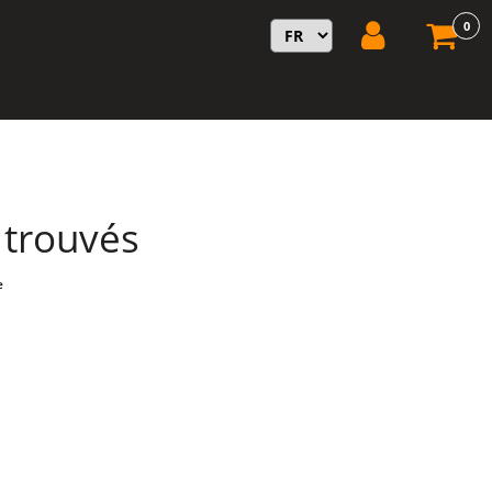
0
s trouvés
e