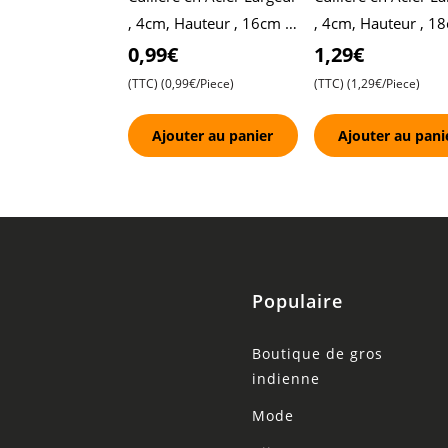
, 4cm, Hauteur , 16cm ,
, 4cm, Hauteur , 18
Durable et Élégante
Durable et Élégante
0,99€
1,29€
(TTC)
(0,99€/Piece)
(TTC)
(1,29€/Piece)
Ajouter au panier
Ajouter au pani
Populaire
Boutique de gros
indienne
Mode