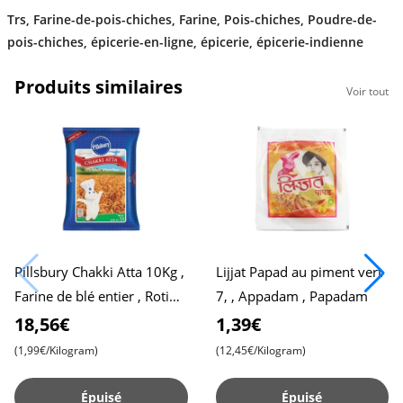
Trs
,
Farine-de-pois-chiches
,
Farine
,
Pois-chiches
,
Poudre-de-
pois-chiches
,
épicerie-en-ligne
,
épicerie
,
épicerie-indienne
Produits similaires
Voir tout
Pillsbury Chakki Atta 10Kg ,
Lijjat Papad au piment vert
Farine de blé entier , Roti
7, , Appadam , Papadam
moelleux , Chapati
18,56€
1,39€
(1,99€/Kilogram)
(12,45€/Kilogram)
Épuisé
Épuisé