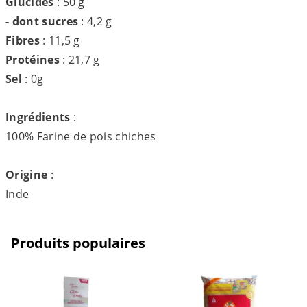
Glucides
: 50 g
- dont sucres
: 4,2 g
Fibres
: 11,5 g
Protéines
: 21,7 g
Sel
: 0g
Ingrédients
:
100% Farine de pois chiches
Origine
:
Inde
Produits populaires