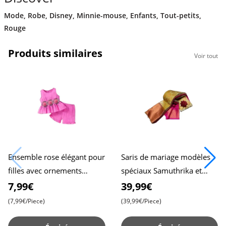
Mode
,
Robe
,
Disney
,
Minnie-mouse
,
Enfants
,
Tout-petits
,
Rouge
Produits similaires
Voir tout
Ensemble rose élégant pour
Saris de mariage modèles
filles avec ornements
spéciaux Samuthrika et
floraux et design chic à
Vasthrakala pour des
7,99€
39,99€
basque , Tenue deux pièces
célébrations inoubliables ,
(7,99€/Piece)
(39,99€/Piece)
Bea