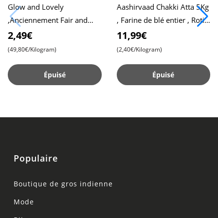
Glow and Lovely
Aashirvaad Chakki Atta 5Kg
,Anciennement Fair and
, Farine de blé entier , Roti
Lovely, 50g Pack , Formule
moelleux , Chapati
2,49€
11,99€
Avancée pour une Peau
(49,80€/Kilogram)
(2,40€/Kilogram)
Radieuse , C
Épuisé
Épuisé
Populaire
Boutique de gros indienne
Mode