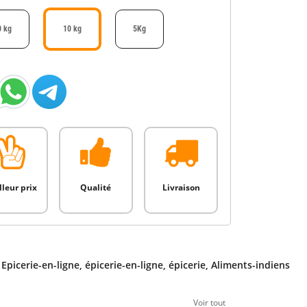
0 kg
10 kg
5Kg
lleur prix
Qualité
Livraison
,
Epicerie-en-ligne
,
épicerie-en-ligne
,
épicerie
,
Aliments-indiens
Voir tout