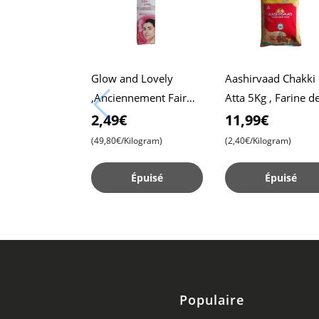
Glow and Lovely
Aashirvaad Chakki
,Anciennement Fair
Atta 5Kg , Farine d
and Lovely, 50g Pack ,
blé entier , Roti
2,49€
11,99€
Formule Avancée pour
moelleux , Chapati
(49,80€/Kilogram)
(2,40€/Kilogram)
une Peau Radieuse , C
Épuisé
Épuisé
Populaire