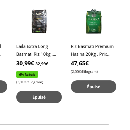
l
Laila Extra Long
Riz Basmati Premium
Basmati Riz 10kg ,
Hasina 20Kg , Prix
ti
Xtra Long Riz , Riz
abordable , Qualité
30,99€
47,65€
32,99€
pour Biryani
premium , Extase
(2,55€/Kilogram)
6% Rabais
aromatique
(3,10€/Kilogram)
Épuisé
Épuisé