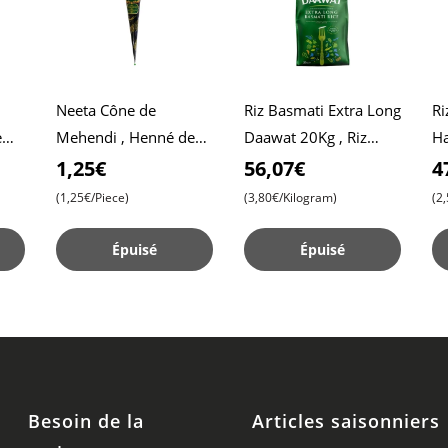
Neeta Cône de
Riz Basmati Extra Long
Ri
e
Mehendi , Henné de
Daawat 20Kg , Riz
Ha
Haute Qualité pour
Daawat , Riz Pulao ,
ab
1,25€
56,07€
4
Dessins Précis , Prêt à
Riz Biryani
pr
(1,25€/Piece)
(3,80€/Kilogram)
(2
l,Emploi
ar
Épuisé
Épuisé
Besoin de la
Articles saisonniers