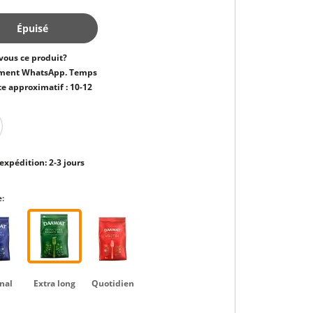
Épuisé
vous ce produit?
ment WhatsApp. Temps
te approximatif : 10-12
expédition: 2-3 jours
:
nal
Extra long
Quotidien