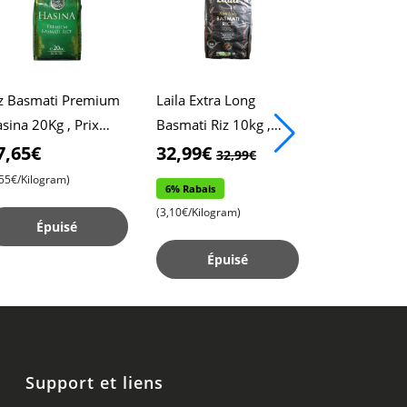
z Basmati Premium
Laila Extra Long
Sac à Main V
sina 20Kg , Prix
Basmati Riz 10kg ,
Chic , Desig
ordable , Qualité
Xtra Long Riz , Riz
Poignée Stylé
7,65€
32,99€
13,99€
32,99€
13,
emium , Extase
pour Biryani
Compartimen
,55€/Kilogram)
6% Rabais
14% Rabais
omatique
Rangement S
(3,10€/Kilogram)
(13,99€/Piece)
Épuisé
Épuisé
Ajouter a
Support et liens