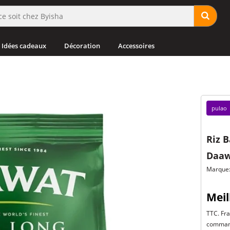
Idées cadeaux
Décoration
Accessoires
pulao
Riz B
Daawa
Marque
Meil
TTC. Fra
command