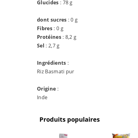
Glucides
: 78 g
dont sucres
: 0 g
Fibres
: 0 g
Protéines
: 8,2 g
Sel
: 2,7 g
Ingrédients
:
Riz Basmati pur
Origine
:
Inde
Produits populaires