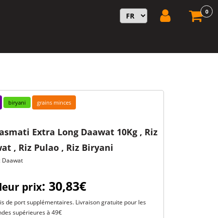
0
biryani
grains minces
asmati Extra Long Daawat 10Kg , Riz
t , Riz Pulao , Riz Biryani
: Daawat
: 30,83€
leur prix
is de port supplémentaires. Livraison gratuite pour les
es supérieures à 49€