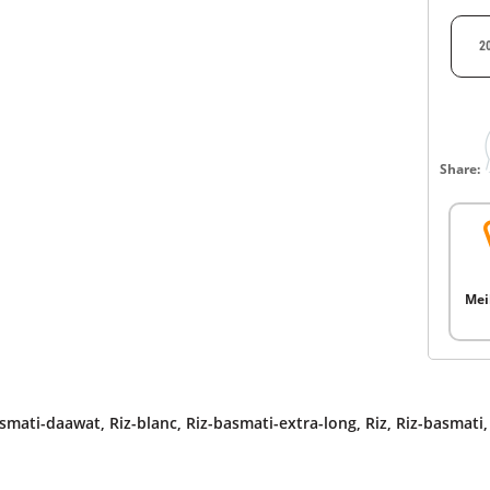
2
Share:
Mei
asmati-daawat
,
Riz-blanc
,
Riz-basmati-extra-long
,
Riz
,
Riz-basmati