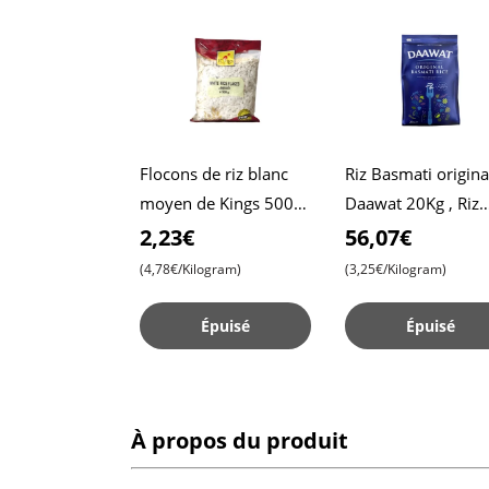
Flocons de riz blanc
Riz Basmati origina
moyen de Kings 500g ,
Daawat 20Kg , Riz
Poha , Petit-déjeuner
Daawat , Riz Basma
2,23€
56,07€
indien , En-cas
blanc traditionnel
(4,78€/Kilogram)
(3,25€/Kilogram)
Daawat
Épuisé
Épuisé
À propos du produit