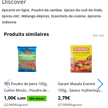
Discover
épicerie-en-ligne
,
Poudre-de-sambar
,
épices-du-sud-de-linde
,
épices-mtr
,
Mélange-dépices
,
Essentiels-de-cuisine
,
épicerie-
indienne
Produits similaires
Voir tout
TRS Poudre de Jeera 100g ,
Garam Masala Everest
Cumin Moulu , Poudre de
100g , Saveur Authentique ,
Cumin , Cumin en Poudre ,
Parfait pour la Cuisine
1,00€
2,79€
2,29€
56% Rabais
Poudre de Graines de Cu
Indienne
(22,90€/Kilogram)
(27,90€/Kilogram)