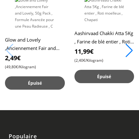
Aashirvaad Chakki Atta 5Kg
Glow and Lovely
, Farine de blé entier , Roti
,Anciennement Fair and
moelleux , Chapati
11,99€
Lovely, 50g Pack , Formule
2,49€
(2,40€/Kilogram)
Avancée pour une Peau
(49,80€/Kilogram)
Radieuse , C
Épuisé
Épuisé
Populaire