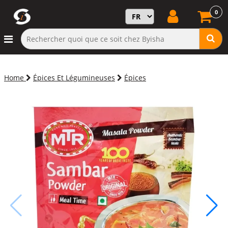
0
Home
Épices Et Légumineuses
Épices