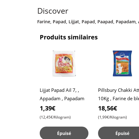
Discover
Farine
,
Papad
,
Lijjat
,
Papad
,
Paapad
,
Papadam
,
Produits similaires
Lijjat Papad Ail 7, ,
Pillsbury Chakki At
Appadam , Papadam
10Kg , Farine de bl
entier , Roti moelle
1,39€
18,56€
Chapati
(12,45€/Kilogram)
(1,99€/Kilogram)
Épuisé
Épuisé