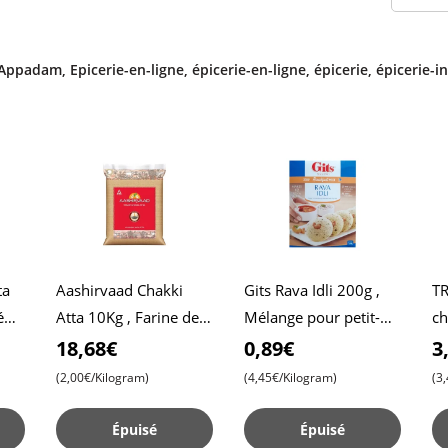
Appadam
,
Epicerie-en-ligne
,
épicerie-en-ligne
,
épicerie
,
épicerie-i
ta
Aashirvaad Chakki
Gits Rava Idli 200g ,
TR
é
Atta 10Kg , Farine de
Mélange pour petit-
ch
ux ,
blé entier , Roti
déjeuner , Mélange
Fa
18,68€
0,89€
3
moelleux , Chapati
savoureux de gâteau
, 
(2,00€/Kilogram)
(4,45€/Kilogram)
(3
de semoule , Date d’
ch
Épuisé
Épuisé