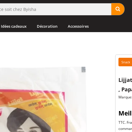
Idées cadeaux
Décoration
Accessoires
Snack
Lijj
, Pa
Marque:
Meil
TTC. Fra
command