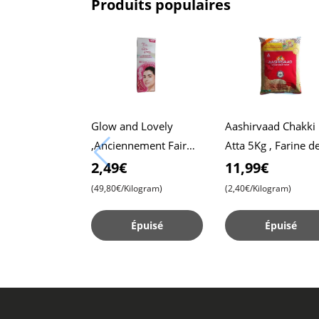
Produits populaires
Glow and Lovely
Aashirvaad Chakki
,Anciennement Fair
Atta 5Kg , Farine d
and Lovely, 50g Pack ,
blé entier , Roti
2,49€
11,99€
Formule Avancée pour
moelleux , Chapati
(49,80€/Kilogram)
(2,40€/Kilogram)
une Peau Radieuse , C
Épuisé
Épuisé