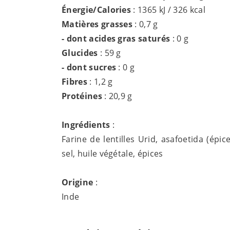
Énergie/Calories
: 1365 kJ / 326 kcal
Matières grasses
: 0,7 g
- dont acides gras saturés
: 0 g
Glucides
: 59 g
- dont sucres
: 0 g
Fibres
: 1,2 g
Protéines
: 20,9 g
Ingrédients
:
Farine de lentilles Urid, asafoetida (épi
sel, huile végétale, épices
Origine
:
Inde