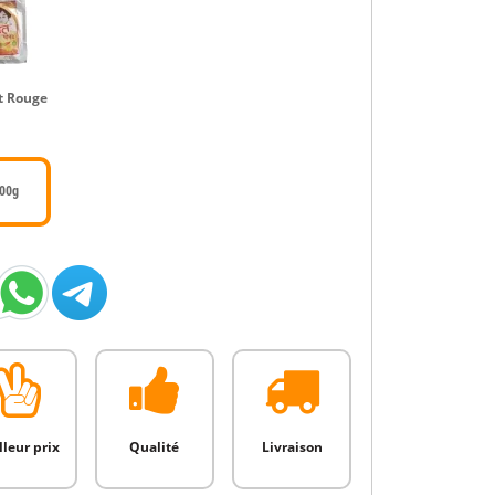
t Rouge
00g
lleur prix
Qualité
Livraison