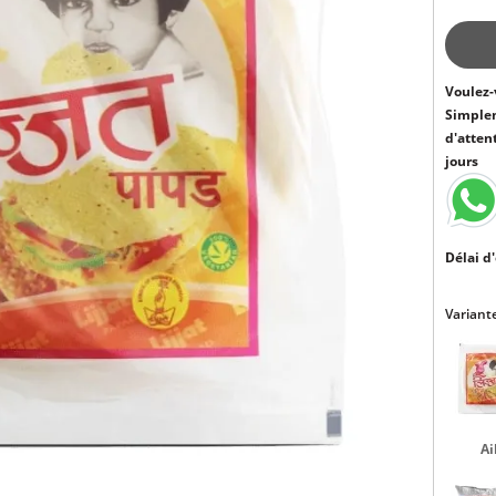
Voulez-
Simple
d'atten
jours
Délai d'
Variante
Ai