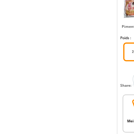
Pimen
Poids :
2
Share:
Mei