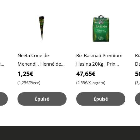
Neeta Cône de
Riz Basmati Premium
Ri
e
Mehendi , Henné de
Hasina 20Kg , Prix
Da
Haute Qualité pour
abordable , Qualité
Da
1,25€
47,65€
5
Dessins Précis , Prêt à
premium , Extase
Ri
(1,25€/Piece)
(2,55€/Kilogram)
(3
l,Emploi
aromatique
Épuisé
Épuisé