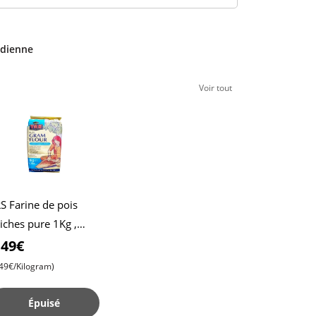
ndienne
Voir tout
S Farine de pois
iches pure 1Kg ,
rine de pois chiches
,49€
Farine de pois
,49€/Kilogram)
iches
Épuisé