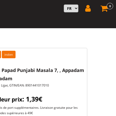
0
indien
at Papad Punjabi Masala 7, , Appadam
padam
 Lijjat, GTIN/EAN: 8901441017010
: 1,39€
leur prix
is de port supplémentaires. Livraison gratuite pour les
es supérieures à 49€