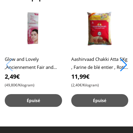
Glow and Lovely
Aashirvaad Chakki Atta 5Kg
,Anciennement Fair and
, Farine de blé entier , Roti
Lovely, 50g Pack , Formule
moelleux , Chapati
2,49€
11,99€
Avancée pour une Peau
(49,80€/Kilogram)
(2,40€/Kilogram)
Radieuse , C
Épuisé
Épuisé