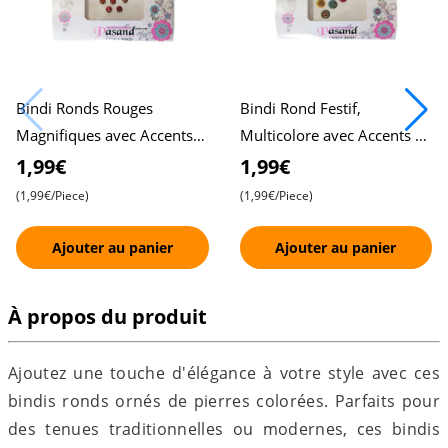
Bindi Ronds Rouges
Bindi Rond Festif,
Magnifiques avec Accents
Multicolore avec Accents de
Dorés , Pasand Fancy Bindi
Pierres , Pasand Fancy
1,99€
1,99€
Bindi
(1,99€/Piece)
(1,99€/Piece)
Ajouter au panier
Ajouter au panier
À propos du produit
Ajoutez une touche d'élégance à votre style avec ces
bindis ronds ornés de pierres colorées. Parfaits pour
des tenues traditionnelles ou modernes, ces bindis