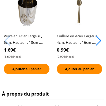
Verre en Acier Largeur ,
Cuillère en Acier Largeur ,
6cm, Hauteur , 10cm ,
4cm, Hauteur , 16cm ,
Vaisselle Durable et
Durable et Élégante
1,69€
0,99€
Élégante , Parfait pour un
(1,69€/Piece)
(0,99€/Piece)
Usage
Ajouter au panier
Ajouter au panier
À propos du produit