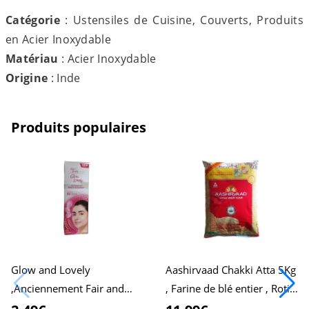
Catégorie
: Ustensiles de Cuisine, Couverts, Produits
en Acier Inoxydable
Matériau
: Acier Inoxydable
Origine
: Inde
Produits populaires
Glow and Lovely
Aashirvaad Chakki Atta 5Kg
,Anciennement Fair and
, Farine de blé entier , Roti
Lovely, 50g Pack , Formule
moelleux , Chapati