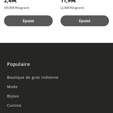
2,49€
11,99€
Avancée pour une Peau
(49,80€/Kilogram)
(2,40€/Kilogram)
Radieuse , C
Épuisé
Épuisé
Populaire
Boutique de gros indienne
Mode
Bijoux
Cuisine