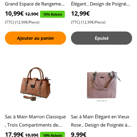
Grand Espace de Rangement
Élégant , Design de Poignée
avec Deux Fermetures Éclair
en Chaîne Stylée , Grande
10,99€
12,99€
12,99€
15% Rabais
, Parfaite Alliance
Capacité de Rangement po
(TTC)
(12,99€/Piece)
(TTC)
(12,99€/Piece)
Ajouter au panier
Épuisé
Sac à Main Marron Classique
Sac à Main Élégant en Vieux
, Trois Compartiments de
Rose , Design de Poignée à
Rangement à Fermeture
Chaîne Stylée , Parfaite
17,99€
9,99€
19,99€
10% Rabais