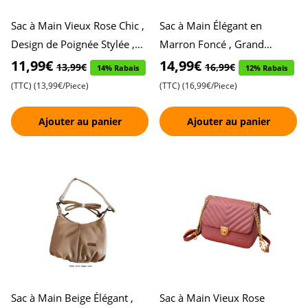
Sac à Main Vieux Rose Chic ,
Sac à Main Élégant en
Design de Poignée Stylée ,
Marron Foncé , Grand
Trois Compartiments de
Espace de Rangement avec
11,99€
14,99€
13,99€
16,99€
14% Rabais
12% Rabais
Rangement Spacieux ,
Trois Fermetures Éclair ,
(TTC)
(13,99€/Piece)
(TTC)
(16,99€/Piece)
Parfai
Ajouter au panier
Ajouter au panier
Sac à Main Beige Élégant ,
Sac à Main Vieux Rose