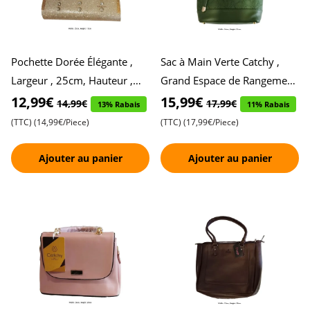
Pochette Dorée Élégante ,
Sac à Main Verte Catchy ,
Largeur , 25cm, Hauteur ,
Grand Espace de Rangement
15cm , Style et
, Idéal pour un Usage
12,99€
15,99€
14,99€
17,99€
13% Rabais
11% Rabais
Sophistication
Quotidien , Design Élégant
(TTC)
(14,99€/Piece)
(TTC)
(17,99€/Piece)
Ajouter au panier
Ajouter au panier