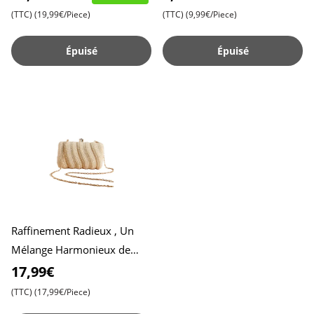
Éclair , Idéal pour les F
Alliance de Charme V
(TTC)
(19,99€/Piece)
(TTC)
(9,99€/Piece)
Épuisé
Épuisé
Raffinement Radieux , Un
Mélange Harmonieux de
Broderies de Perles dans un
17,99€
Design de Pochette Exclus
(TTC)
(17,99€/Piece)