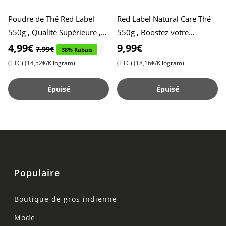
Poudre de Thé Red Label
Red Label Natural Care Thé
550g , Qualité Supérieure ,
550g , Boostez votre
Saveur Rafraîchissante
immunité avec 5 ingrédients
4,99€
9,99€
7,99€
38% Rabais
naturels , Saveur rafraî
(TTC)
(14,52€/Kilogram)
(TTC)
(18,16€/Kilogram)
Épuisé
Épuisé
Populaire
Boutique de gros indienne
Mode