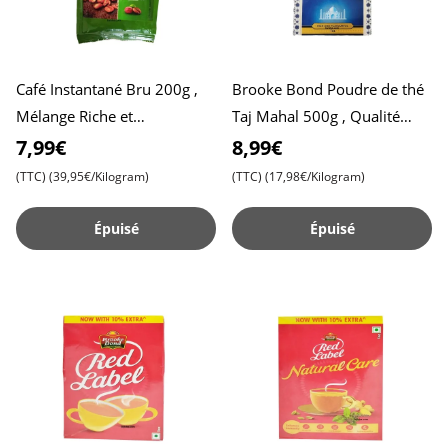
Café Instantané Bru 200g ,
Brooke Bond Poudre de thé
Mélange Riche et
Taj Mahal 500g , Qualité
Aromatique , Parfait pour
supérieure pour un goût
7,99€
8,99€
Bien Commencer la Journée
riche , Parfait pour l,in
(TTC)
(39,95€/Kilogram)
(TTC)
(17,98€/Kilogram)
Épuisé
Épuisé