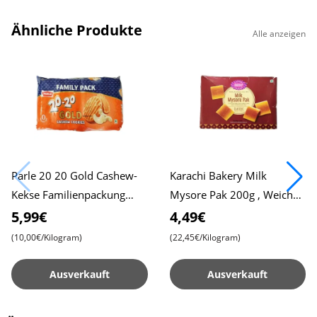
Ähnliche Produkte
Alle anzeigen
Parle 20 20 Gold Cashew-
Karachi Bakery Milk
Kekse Familienpackung
Mysore Pak 200g , Weiches
600g , Reichhaltig und
und reichhaltiges indisches
5,99€
4,49€
Knusprig , Perfekter Snack
Süß , Authentischer
(10,00€/Kilogram)
(22,45€/Kilogram)
für
Geschm
Ausverkauft
Ausverkauft