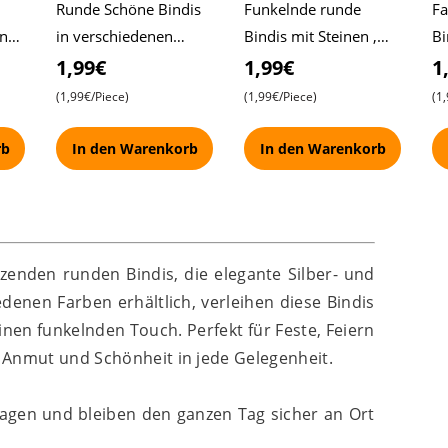
Runde Schöne Bindis
Funkelnde runde
Fa
en
in verschiedenen
Bindis mit Steinen ,
Bi
ancy
Farben mit goldenen
Verschiedene Farben ,
gr
1,99€
1,99€
1
Steinen , Pasand Fancy
Pasand Fancy Bindi
Pa
(1,99€/Piece)
(1,99€/Piece)
(1
Bindi
rb
In den Warenkorb
In den Warenkorb
zenden runden Bindis, die elegante Silber- und
denen Farben erhältlich, verleihen diese Bindis
inen funkelnden Touch. Perfekt für Feste, Feiern
 Anmut und Schönheit in jede Gelegenheit.
tragen und bleiben den ganzen Tag sicher an Ort