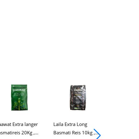
awat Extra langer
Laila Extra Long
Schicke Altr
smatireis 20Kg ,
Basmati Reis 10kg ,
Handtasche , 