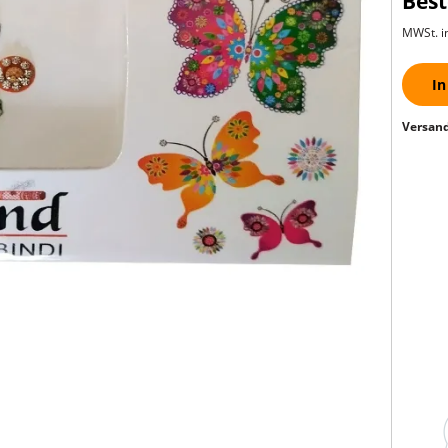
Best
MWSt. in
In
Versand