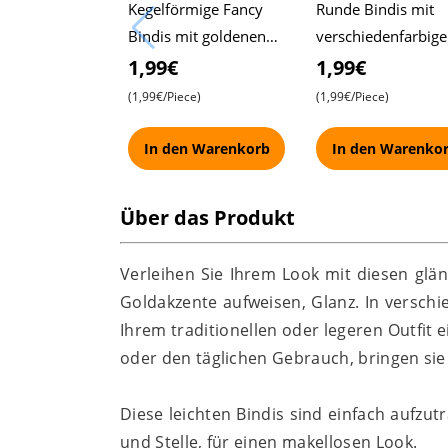
Kegelförmige Fancy
Runde Bindis mit
Bindis mit goldenen
verschiedenfarbig
Akzenten und Steinen
Steinen , Pasand F
1,99€
1,99€
, Pasand Fancy Bindi
Bindi
(1,99€/Piece)
(1,99€/Piece)
In den Warenkorb
In den Warenko
Über das Produkt
Verleihen Sie Ihrem Look mit diesen glän
Goldakzente aufweisen, Glanz. In verschie
Ihrem traditionellen oder legeren Outfit e
oder den täglichen Gebrauch, bringen sie
Diese leichten Bindis sind einfach aufzu
und Stelle, für einen makellosen Look.