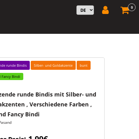
0
nde runde Bindis
Silber- und Goldakzente
bunt
 Fancy Bindi
zende runde Bindis mit Silber- und
akzenten , Verschiedene Farben ,
nd Fancy Bindi
Pasand
: 1,99€