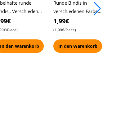
belhafte runde
Runde Bindis in
Runde Festli
ndis , Verschieden
verschiedenen Farben
Bindhi, Mehr
oße Steinakzente ,
und Designs , Pasand
Steinakzente
,99€
1,99€
1,99€
sand Fancy Bindi
Fancy Bindi
Pasand Fanc
,99€/Piece)
(1,99€/Piece)
(1,99€/Piece)
In den Warenkorb
In den Warenkorb
In den Wa